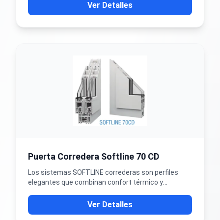
económicas, primando la calidad, el confort y la
Ver Detalles
seguridad. Estos sistemas consiguen atender
diversos proyectos, tanto edificios como viviendas.
Puerta Corredera Softline 70 CD
Los sistemas SOFTLINE correderas son perfiles
elegantes que combinan confort térmico y
acústico de alto rendimiento, proporcionando
economía. Existen soluciones diferenciadas de
Ver Detalles
puertas y ventanas con seguridad, iluminación y